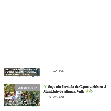
Fonseca, Honduras", se llevó a cabo una jornada
de limpieza de desechos sólidos en la que se
logró la captura de 0.1.5 TM. Realizándose en un
punto […]
Leer más
Entradas recientes
𝐏𝐫𝐨𝐝𝐮𝐜𝐭𝐨𝐫𝐞𝐬 𝐝𝐞 𝐒𝐚𝐧 𝐅𝐫𝐚𝐧𝐜𝐢𝐬𝐜𝐨 𝐝𝐞 𝐂𝐨𝐫𝐚𝐲
Cadenas de valor
𝐚𝐯𝐚𝐧𝐳𝐚𝐧 𝐞𝐧 𝐩𝐫𝐚́𝐜𝐭𝐢𝐜𝐚𝐬 𝐚𝐠𝐫𝐢́𝐜𝐨𝐥𝐚𝐬 𝐬𝐨𝐬𝐭𝐞𝐧𝐢𝐛𝐥𝐞𝐬
marzo 5, 2026
𝐒𝐞𝐠𝐮𝐧𝐝𝐚 𝐉𝐨𝐫𝐧𝐚𝐝𝐚 𝐝𝐞 𝐂𝐚𝐩𝐚𝐜𝐢𝐭𝐚𝐜𝐢𝐨́𝐧 𝐞𝐧 𝐞𝐥
Cadenas de valor
𝐌𝐮𝐧𝐢𝐜𝐢𝐩𝐢𝐨 𝐝𝐞 𝐀𝐥𝐢𝐚𝐧𝐳𝐚, 𝐕𝐚𝐥𝐥𝐞
marzo 4, 2026