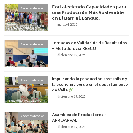
𝗙𝗼𝗿𝘁𝗮𝗹𝗲𝗰𝗶𝗲𝗻𝗱𝗼 𝗖𝗮𝗽𝗮𝗰𝗶𝗱𝗮𝗱𝗲𝘀 𝗽𝗮𝗿𝗮
Cadenas de valor
𝘂𝗻𝗮 𝗣𝗿𝗼𝗱𝘂𝗰𝗰𝗶𝗼́𝗻 𝗠𝗮́𝘀 𝗦𝗼𝘀𝘁𝗲𝗻𝗶𝗯𝗹𝗲
𝗲𝗻 𝗘𝗹 𝗕𝗮𝗿𝗿𝗶𝗮𝗹, 𝗟𝗮𝗻𝗴𝘂𝗲.
marzo 4, 2026
Jornadas de Validación de Resultados
Cadenas de valor
– Metodología RESCO
diciembre 19, 2025
Impulsando la producción sostenible y
Cadenas de valor
la economía verde en el departamento
de Valle
diciembre 19, 2025
Asamblea de Productores –
Cadenas de valor
APROAPVAL
diciembre 19, 2025